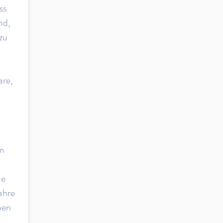
ss
nd,
zu
are,
em
te
ahre
pen