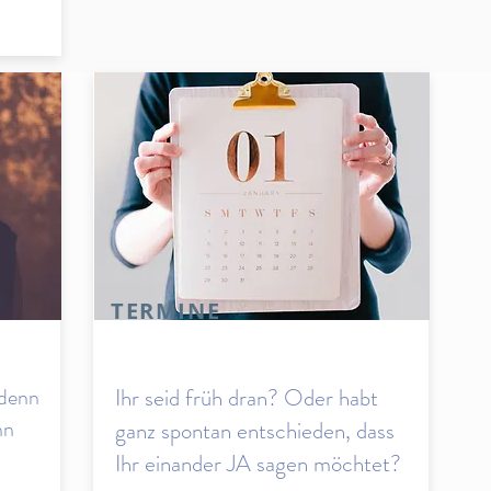
TERMINE
 denn
Ihr seid früh dran? Oder habt
nn
ganz spontan entschieden, dass
Ihr einander JA sagen möchtet?