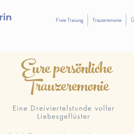
rin
Freie Trauung
Trauzeremonie
Ü
Eure persönliche
Trauzeremonie
Eine Dreiviertelstunde voller
Liebesgeflüster