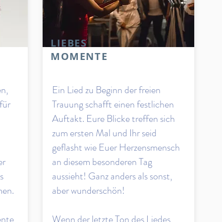
LIEBES
MOMENTE
n,
Ein Lied zu Beginn der freien
für
Trauung schafft einen festlichen
Auftakt. Eure Blicke treffen sich
zum ersten Mal und Ihr seid
geflasht wie Euer Herzensmensch
er
an diesem besonderen Tag
ns
aussieht! Ganz anders als sonst,
men.
aber wunderschön!
ente
Wenn der letzte Ton des Liedes